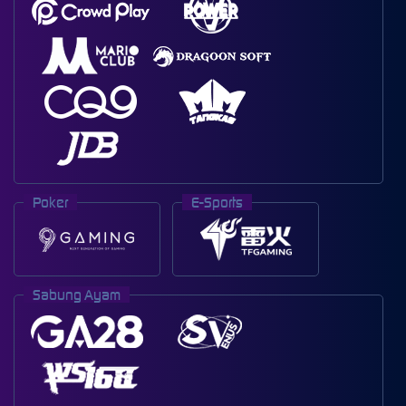
Poker
E-Sports
Sabung Ayam