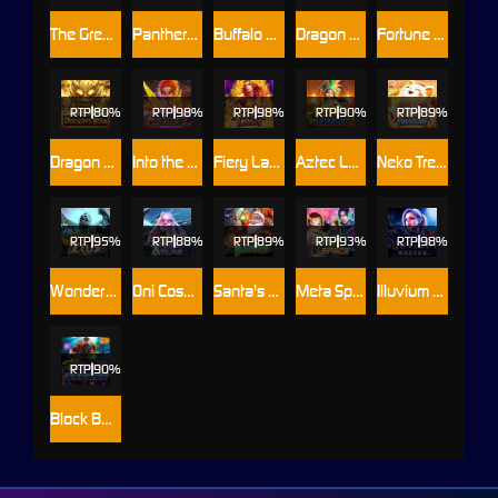
The Great Sorcery
Panthera Pardus
Buffalo Blaze
Dragon Treasure
Fortune Realm
RTP
80%
RTP
98%
RTP
98%
RTP
90%
RTP
89%
Dragon Wish
Into the Fay: Ashley
Fiery Lady
Aztec Legacy
Neko Treasure
RTP
95%
RTP
88%
RTP
89%
RTP
93%
RTP
98%
Wonders of Zeus
Oni Cosmic Atlas
Santa's Payday
Meta Space
Illuvium Master
RTP
90%
Block Buster