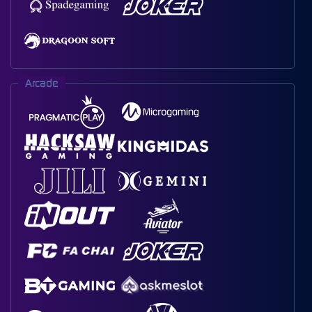
Arcade