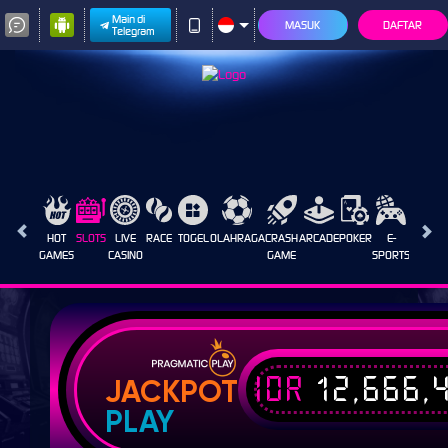
Main di
MASUK
DAFTAR
Telegram
HOT
SLOTS
LIVE
RACE
TOGEL
OLAHRAGA
CRASH
ARCADE
POKER
E-
SABUN
GAMES
CASINO
GAME
SPORTS
AYAM
IDR
12,666,
JACKPOT
PLAY