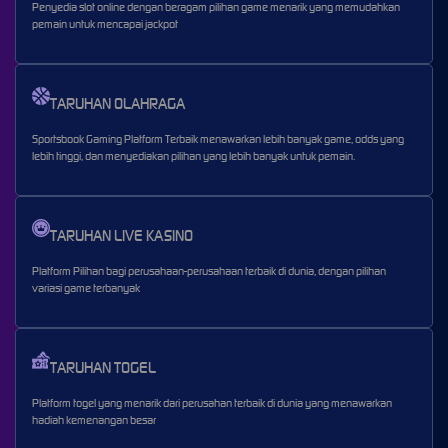
Penyedia slot online dengan beragam pilihan game menarik yang memudahkan
pemain untuk mencapai jackpot
TARUHAN OLAHRAGA
Sportsbook Gaming Platform Terbaik menawarkan lebih banyak game, odds yang
lebih tinggi, dan menyediakan pilihan yang lebih banyak untuk pemain.
TARUHAN LIVE KASINO
Platform Pilihan bagi perusahaan-perusahaan terbaik di dunia, dengan pilihan
variasi game terbanyak
TARUHAN TOGEL
Platform togel yang menarik dari perusahan terbaik di dunia yang menawarkan
hadiah kemenangan besar