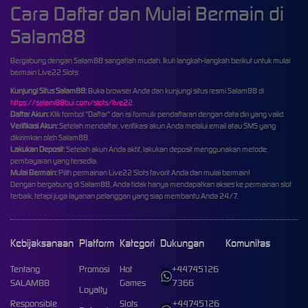
Cara Daftar dan Mulai Bermain di
Salam88
Bergabung dengan Salam88 sangatlah mudah. Ikuti langkah-langkah berikut untuk mulai
bermain Live22 Slots:
Kunjungi Situs Salam88:
Buka browser Anda dan kunjungi situs resmi Salam88 di
https://salam88bui.com/slots/live22
.
Daftar Akun:
Klik tombol "Daftar" dan isi formulir pendaftaran dengan data diri yang valid.
Verifikasi Akun:
Setelah mendaftar, verifikasi akun Anda melalui email atau SMS yang
dikirimkan oleh Salam88.
Lakukan Deposit:
Setelah akun Anda aktif, lakukan deposit menggunakan metode
pembayaran yang tersedia.
Mulai Bermain:
Pilih permainan Live22 Slots favorit Anda dan mulai bermain!
Dengan bergabung di Salam88, Anda tidak hanya mendapatkan akses ke permainan slot
terbaik, tetapi juga layanan pelanggan yang siap membantu Anda 24/7.
Kebijaksanaan
Platform
Kategori
Dukungan
Komunitas
Tentang
Promosi
Hot
+44745126
SALAM88
Games
7366
Loyalty
Responsible
Slots
+44745126