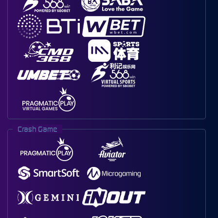
Crash Game