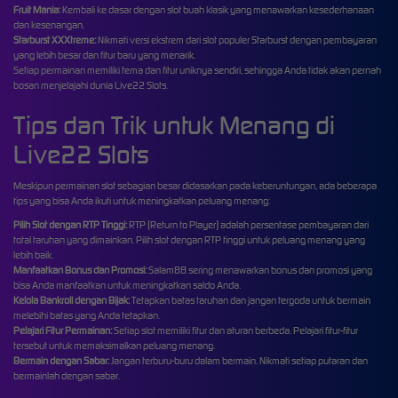
Fruit Mania:
Kembali ke dasar dengan slot buah klasik yang menawarkan kesederhanaan
dan kesenangan.
Starburst XXXtreme:
Nikmati versi ekstrem dari slot populer Starburst dengan pembayaran
yang lebih besar dan fitur baru yang menarik.
Setiap permainan memiliki tema dan fitur uniknya sendiri, sehingga Anda tidak akan pernah
bosan menjelajahi dunia Live22 Slots.
Tips dan Trik untuk Menang di
Live22 Slots
Meskipun permainan slot sebagian besar didasarkan pada keberuntungan, ada beberapa
tips yang bisa Anda ikuti untuk meningkatkan peluang menang:
Pilih Slot dengan RTP Tinggi:
RTP (Return to Player) adalah persentase pembayaran dari
total taruhan yang dimainkan. Pilih slot dengan RTP tinggi untuk peluang menang yang
lebih baik.
Manfaatkan Bonus dan Promosi:
Salam88 sering menawarkan bonus dan promosi yang
bisa Anda manfaatkan untuk meningkatkan saldo Anda.
Kelola Bankroll dengan Bijak:
Tetapkan batas taruhan dan jangan tergoda untuk bermain
melebihi batas yang Anda tetapkan.
Pelajari Fitur Permainan:
Setiap slot memiliki fitur dan aturan berbeda. Pelajari fitur-fitur
tersebut untuk memaksimalkan peluang menang.
Bermain dengan Sabar:
Jangan terburu-buru dalam bermain. Nikmati setiap putaran dan
bermainlah dengan sabar.