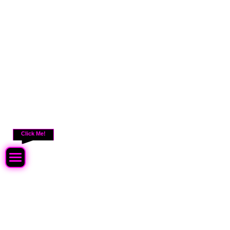
Click Me!