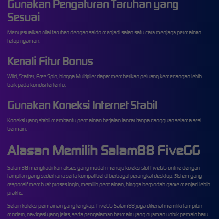
Gunakan Pengaturan Taruhan yang
Sesuai
Menyesuaikan nilai taruhan dengan saldo menjadi salah satu cara menjaga permainan
tetap nyaman.
Kenali Fitur Bonus
Wild, Scatter, Free Spin, hingga Multiplier dapat memberikan peluang kemenangan lebih
baik pada kondisi tertentu.
Gunakan Koneksi Internet Stabil
Koneksi yang stabil membantu permainan berjalan lancar tanpa gangguan selama sesi
bermain.
Alasan Memilih Salam88 FiveGG
Salam88 menghadirkan akses yang mudah menuju koleksi slot FiveGG online dengan
tampilan yang sederhana serta kompatibel di berbagai perangkat desktop. Sistem yang
responsif membuat proses login, memilih permainan, hingga berpindah game menjadi lebih
praktis.
Selain koleksi permainan yang lengkap, FiveGG Salam88 juga dikenal memiliki tampilan
modern, navigasi yang jelas, serta pengalaman bermain yang nyaman untuk pemain baru