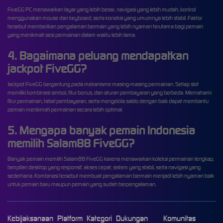
FiveGG PC menawarkan layar yang lebih besar, navigasi yang lebih mudah, kontrol
menggunakan mouse dan keyboard, serta koneksi yang umumnya lebih stabil. Faktor
tersebut memberikan pengalaman bermain yang lebih nyaman terutama bagi pemain
yang menikmati sesi permainan dalam waktu lebih lama.
4. Bagaimana peluang mendapatkan
jackpot FiveGG?
Jackpot FiveGG bergantung pada mekanisme masing-masing permainan. Setiap slot
memiliki kombinasi simbol, fitur bonus, dan aturan pembayaran yang berbeda. Memahami
fitur permainan, tabel pembayaran, serta mengelola saldo dengan baik dapat membantu
pemain menikmati permainan secara lebih optimal.
5. Mengapa banyak pemain Indonesia
memilih Salam88 FiveGG?
Banyak pemain memilih Salam88 FiveGG karena menawarkan koleksi permainan lengkap,
tampilan desktop yang responsif, akses cepat, sistem yang stabil, serta navigasi yang
sederhana. Kombinasi tersebut membuat pengalaman bermain menjadi lebih nyaman baik
untuk pemain baru maupun pemain yang sudah berpengalaman.
Kebijaksanaan
Platform
Kategori
Dukungan
Komunitas