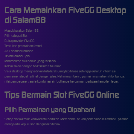
Cara Memainkan FiveGG Desktop
di Salam88
Masuk ke akun Salam88.
Pilih kategori Slot.
Buka provider FiveGG.
Tentukan permainan favorit.
Atur nominal taruhan.
Tekan tombol Spin.
Manfaatkan fitur bonus yang tersedia.
Kelola saldo dengan baik selama bermain.
Versi desktop menghadirkan tata letak yang lebih luas sehingga seluruh informasi
permainan dapat terlihat dengan jelas. Hal ini membantu pemain memahami fitur bonus,
nilai pembayaran, serta kombinasi simbol tanpa harus memperbesar tampilan layar.
Tips Bermain Slot FiveGG Online
Pilih Permainan yang Dipahami
Setiap slot memiliki karakteristik berbeda. Memahami aturan permainan membantu pemain
mengambil keputusan dengan lebih baik.