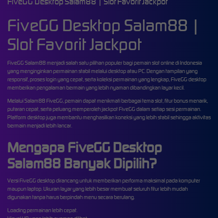
FiveGG Desktop Salam88 | Slot Favorit Jackpot
FiveGG Desktop Salam88 |
Slot Favorit Jackpot
FiveGG Salam88 menjadi salah satu pilihan populer bagi pemain slot online di Indonesia
yang menginginkan permainan stabil melalui desktop atau PC. Dengan tampilan yang
responsif, proses login yang cepat, serta koleksi permainan yang lengkap, FiveGG desktop
memberikan pengalaman bermain yang lebih nyaman dibandingkan layar kecil.
Melalui Salam88 FiveGG, pemain dapat menikmati berbagai tema slot, fitur bonus menarik,
putaran cepat, serta peluang memperoleh jackpot FiveGG dalam setiap sesi permainan.
Platform desktop juga membantu menghasilkan koneksi yang lebih stabil sehingga aktivitas
bermain menjadi lebih lancar.
Mengapa FiveGG Desktop
Salam88 Banyak Dipilih?
Versi FiveGG desktop dirancang untuk memberikan performa maksimal pada komputer
maupun laptop. Ukuran layar yang lebih besar membuat seluruh fitur lebih mudah
digunakan tanpa harus berpindah menu secara berulang.
Loading permainan lebih cepat.