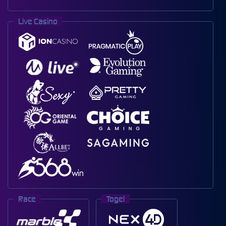
Live Casino
Race
Togel