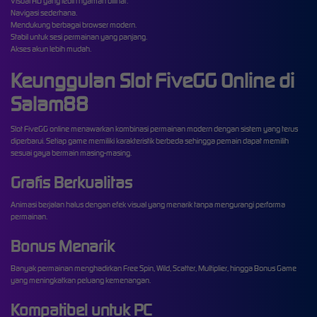
Visual HD yang lebih nyaman dilihat.
Navigasi sederhana.
Mendukung berbagai browser modern.
Stabil untuk sesi permainan yang panjang.
Akses akun lebih mudah.
Keunggulan Slot FiveGG Online di
Salam88
Slot FiveGG online menawarkan kombinasi permainan modern dengan sistem yang terus
diperbarui. Setiap game memiliki karakteristik berbeda sehingga pemain dapat memilih
sesuai gaya bermain masing-masing.
Grafis Berkualitas
Animasi berjalan halus dengan efek visual yang menarik tanpa mengurangi performa
permainan.
Bonus Menarik
Banyak permainan menghadirkan Free Spin, Wild, Scatter, Multiplier, hingga Bonus Game
yang meningkatkan peluang kemenangan.
Kompatibel untuk PC