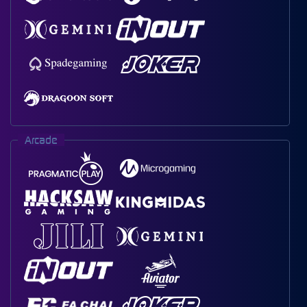
Arcade