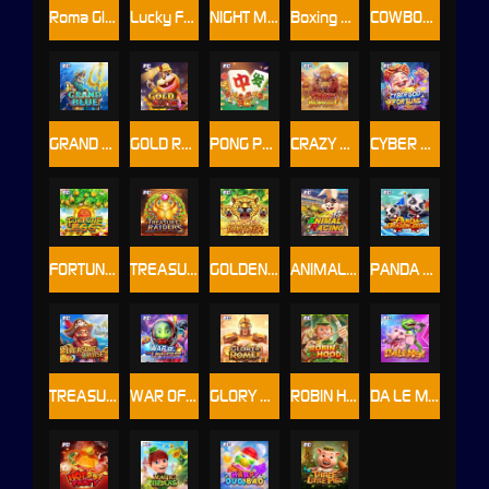
Roma Gladiatrix
Lucky Fortune 3x3
NIGHT MARKET
Boxing Riches
COWBOYS
GRAND BLUE
GOLD RUSH
PONG PONG HU
CRAZY BUFFALO
CYBER GOD OF FORTUNE⁺
FORTUNE EGG
TREASURE RAIDERS
GOLDEN PANTHER
ANIMAL RACING
PANDA DRAGON BOAT
TREASURE CRUISE
WAR OF THE UNIVERSE
GLORY OF ROME
ROBIN HOOD
DA LE MEN