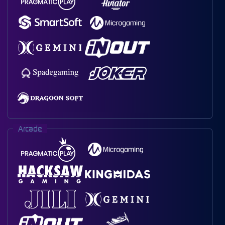
Arcade