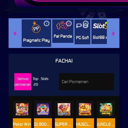
i
i
i
i
i
Facha
Fat Panda
Slot88 x PP
PG Soft
Pragmatic Play
FACHAI
Semua
Top
Slots
permainan
20
Poker Win
DJ BOOM BOOM
SUPER ELEMENTS 2
MUSCLE FORTUNE CAT
JUNGLE BANG BANG