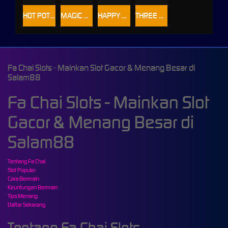
HOT POT PARTY
MAGIC BEANS
HAPPY DUO BAO
THREE LITTLE PIGS
Fa Chai Slots - Mainkan Slot Gacor & Menang Besar di
Salam88
Fa Chai Slots - Mainkan Slot
Gacor & Menang Besar di
Salam88
Tentang Fa Chai
Slot Populer
Cara Bermain
Keuntungan Bermain
Tips Menang
Daftar Sekarang
Tentang Fa Chai Slots