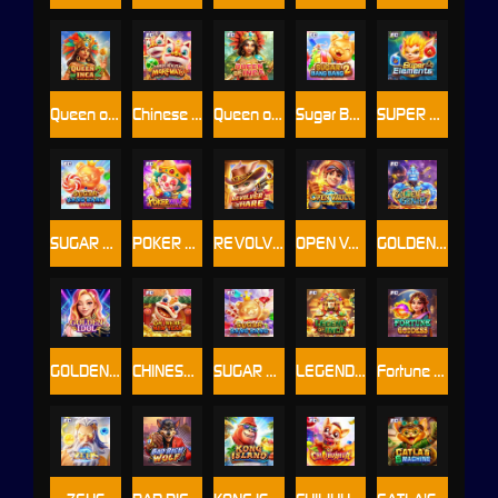
Queen of Inca 2
Chinese New Year Moreways
Queen of Inca
Sugar Bang Bang 2
SUPER ELEMENTS
SUGAR BANG BANG PLUS
POKER WIN 2
REVOLVER HARE
OPEN VAULT
GOLDEN GENIE
GOLDEN IDOL
CHINESE NEW YEAR
SUGAR BANG BANG
LEGEND OF INCA
Fortune Goddess