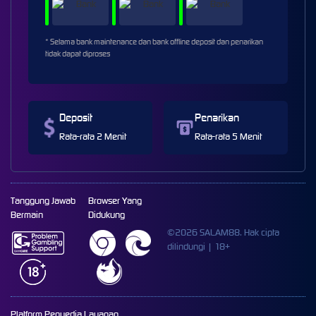
* Selama bank maintenance dan bank offline deposit dan penarikan
tidak dapat diproses
Deposit
Penarikan
Rata-rata 2 Menit
Rata-rata 5 Menit
Tanggung Jawab
Browser Yang
Bermain
Didukung
©2026 SALAM88. Hak cipta
dilindungi | 18+
Platform Penyedia Layanan