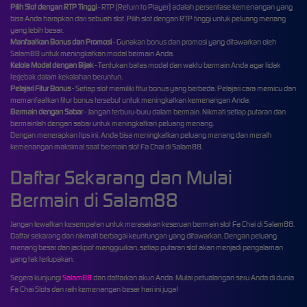
Pilih Slot dengan RTP Tinggi
- RTP (Return to Player) adalah persentase kemenangan yang
bisa Anda harapkan dari sebuah slot. Pilih slot dengan RTP tinggi untuk peluang menang
yang lebih besar.
Manfaatkan Bonus dan Promosi
- Gunakan bonus dan promosi yang ditawarkan oleh
Salam88 untuk meningkatkan modal bermain Anda.
Kelola Modal dengan Bijak
- Tentukan batas modal dan waktu bermain Anda agar tidak
terjebak dalam kekalahan beruntun.
Pelajari Fitur Bonus
- Setiap slot memiliki fitur bonus yang berbeda. Pelajari cara memicu dan
memanfaatkan fitur bonus tersebut untuk meningkatkan kemenangan Anda.
Bermain dengan Sabar
- Jangan terburu-buru dalam bermain. Nikmati setiap putaran dan
bermainlah dengan sabar untuk meningkatkan peluang menang.
Dengan menerapkan tips ini, Anda bisa meningkatkan peluang menang dan meraih
kemenangan maksimal saat bermain slot Fa Chai di Salam88.
Daftar Sekarang dan Mulai
Bermain di Salam88
Jangan lewatkan kesempatan untuk merasakan keseruan bermain slot Fa Chai di Salam88.
Daftar sekarang dan nikmati berbagai keuntungan yang ditawarkan. Dengan peluang
menang besar dan jackpot menggiurkan, setiap putaran slot akan menjadi pengalaman
yang tak terlupakan.
Segera kunjungi
Salam88
dan daftarkan akun Anda. Mulai petualangan seru Anda di dunia
Fa Chai Slots dan raih kemenangan besar hari ini juga!