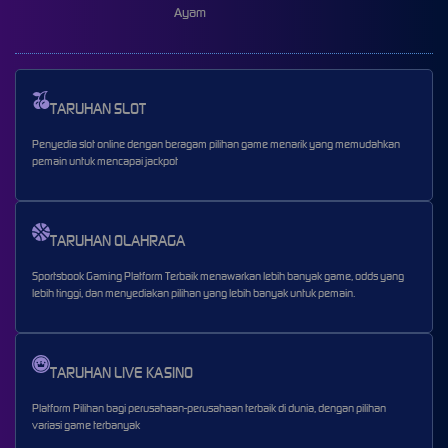
Ayam
TARUHAN SLOT
Penyedia slot online dengan beragam pilihan game menarik yang memudahkan
pemain untuk mencapai jackpot
TARUHAN OLAHRAGA
Sportsbook Gaming Platform Terbaik menawarkan lebih banyak game, odds yang
lebih tinggi, dan menyediakan pilihan yang lebih banyak untuk pemain.
TARUHAN LIVE KASINO
Platform Pilihan bagi perusahaan-perusahaan terbaik di dunia, dengan pilihan
variasi game terbanyak