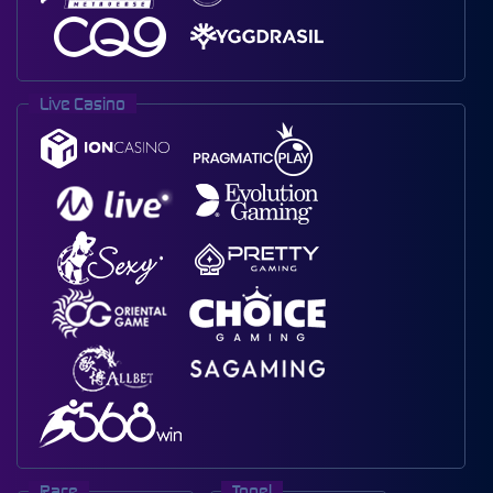
Live Casino
Race
Togel