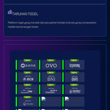
TARUHAN TOGEL
Platform togel yang menarik dari perusahan terbaik di dunia yang menawarkan
hadiah kemenangan besar