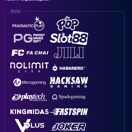
Slots