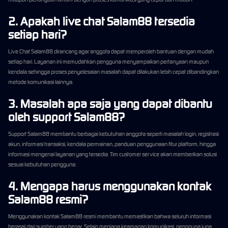
2. Apakah live chat Salam88 tersedia
setiap hari?
Live Chat Salam88 dirancang agar anggota dapat memperoleh bantuan dengan mudah
setiap hari. Layanan ini memudahkan pengguna menyampaikan pertanyaan maupun
kendala sehingga proses penyelesaian masalah dapat dilakukan lebih cepat dibandingkan
metode komunikasi lainnya.
3. Masalah apa saja yang dapat dibantu
oleh support Salam88?
Support Salam88 membantu berbagai kebutuhan anggota seperti masalah login, registrasi
akun, informasi transaksi, kendala permainan, panduan penggunaan fitur platform, hingga
informasi mengenai layanan yang tersedia. Tim customer service akan memberikan solusi
sesuai kebutuhan pengguna.
4. Mengapa harus menggunakan kontak
Salam88 resmi?
Menggunakan kontak Salam88 resmi membantu memastikan bahwa seluruh informasi
berasal dari sumber yang benar. Selain menjaga keamanan komunikasi, pengguna juga