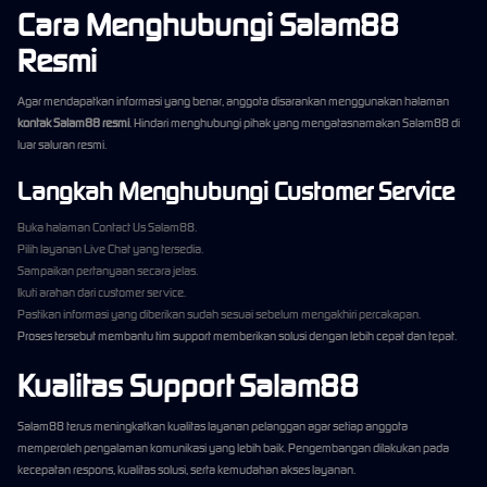
Cara Menghubungi Salam88
Resmi
Agar mendapatkan informasi yang benar, anggota disarankan menggunakan halaman
kontak Salam88 resmi
. Hindari menghubungi pihak yang mengatasnamakan Salam88 di
luar saluran resmi.
Langkah Menghubungi Customer Service
Buka halaman Contact Us Salam88.
Pilih layanan Live Chat yang tersedia.
Sampaikan pertanyaan secara jelas.
Ikuti arahan dari customer service.
Pastikan informasi yang diberikan sudah sesuai sebelum mengakhiri percakapan.
Proses tersebut membantu tim support memberikan solusi dengan lebih cepat dan tepat.
Kualitas Support Salam88
Salam88 terus meningkatkan kualitas layanan pelanggan agar setiap anggota
memperoleh pengalaman komunikasi yang lebih baik. Pengembangan dilakukan pada
kecepatan respons, kualitas solusi, serta kemudahan akses layanan.