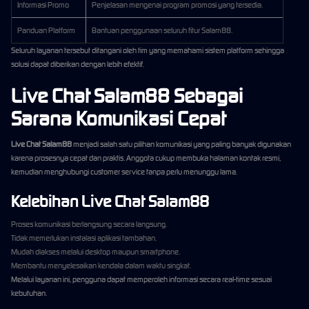
Informasi Promo
Penjelasan mengenai program promosi yang tersedia.
Panduan Platform
Bantuan penggunaan seluruh fitur Salam88.
Seluruh layanan tersebut ditangani oleh tim yang memahami sistem platform sehingga
solusi dapat diberikan dengan lebih efektif.
Live Chat Salam88 Sebagai
Sarana Komunikasi Cepat
Live Chat Salam88
menjadi salah satu pilihan komunikasi yang paling banyak digunakan
karena prosesnya cepat dan praktis. Anggota cukup membuka halaman kontak resmi,
kemudian menghubungi customer service tanpa perlu menunggu lama.
Kelebihan Live Chat Salam88
Proses komunikasi berlangsung secara langsung.
Tidak memerlukan instalasi aplikasi tambahan.
Mudah diakses melalui desktop maupun smartphone.
Membantu menyelesaikan kendala dalam waktu singkat.
Melalui layanan ini, pengguna dapat memperoleh informasi secara real-time sesuai
kebutuhan.