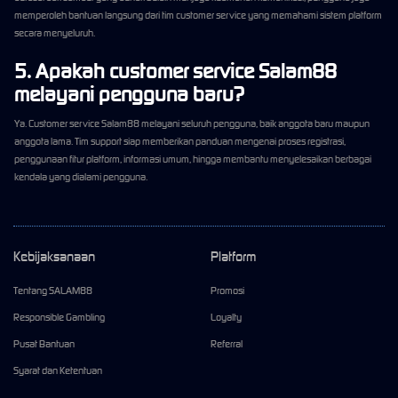
memperoleh bantuan langsung dari tim customer service yang memahami sistem platform
secara menyeluruh.
5. Apakah customer service Salam88
melayani pengguna baru?
Ya. Customer service Salam88 melayani seluruh pengguna, baik anggota baru maupun
anggota lama. Tim support siap memberikan panduan mengenai proses registrasi,
penggunaan fitur platform, informasi umum, hingga membantu menyelesaikan berbagai
kendala yang dialami pengguna.
Kebijaksanaan
Platform
Tentang SALAM88
Promosi
Responsible Gambling
Loyalty
Pusat Bantuan
Referral
Syarat dan Ketentuan