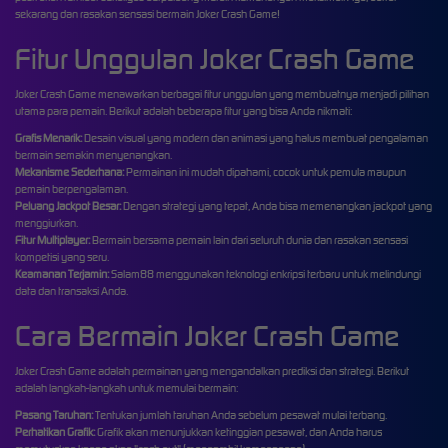
sekarang dan rasakan sensasi bermain Joker Crash Game!
Fitur Unggulan Joker Crash Game
Joker Crash Game menawarkan berbagai fitur unggulan yang membuatnya menjadi pilihan
utama para pemain. Berikut adalah beberapa fitur yang bisa Anda nikmati:
Grafis Menarik:
Desain visual yang modern dan animasi yang halus membuat pengalaman
bermain semakin menyenangkan.
Mekanisme Sederhana:
Permainan ini mudah dipahami, cocok untuk pemula maupun
pemain berpengalaman.
Peluang Jackpot Besar:
Dengan strategi yang tepat, Anda bisa memenangkan jackpot yang
menggiurkan.
Fitur Multiplayer:
Bermain bersama pemain lain dari seluruh dunia dan rasakan sensasi
kompetisi yang seru.
Keamanan Terjamin:
Salam88 menggunakan teknologi enkripsi terbaru untuk melindungi
data dan transaksi Anda.
Cara Bermain Joker Crash Game
Joker Crash Game adalah permainan yang mengandalkan prediksi dan strategi. Berikut
adalah langkah-langkah untuk memulai bermain:
Pasang Taruhan:
Tentukan jumlah taruhan Anda sebelum pesawat mulai terbang.
Perhatikan Grafik:
Grafik akan menunjukkan ketinggian pesawat, dan Anda harus