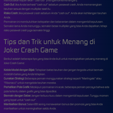
memutuskan kapan akan "cash out" (mengambil kemenangan).
Cash Out:
Jika Anda berhasil "cash out" sebelum pesawat crash, Anda memenangkan
taruhan sesuai dengan multiplier saat itu.
Risiko Crash:
Jika pesawat crash sebelum Anda "cash out", Anda akan kehilangan taruhan
Anda.
Permainan ini membutuhkan ketepatan dan keberanian dalam mengambil keputusan.
Semakin lama Anda menunggu, semakin besar multiplier yang bisa Anda dapatkan, tetapi
risiko pesawat crash juga semakin tinggi.
Tips dan Trik untuk Menang di
Joker Crash Game
Berikut adalah beberapa tips yang bisa Anda ikuti untuk meningkatkan peluang menang di
Joker Crash Game:
Kelola Modal dengan Bijak:
Tetapkan batas taruhan dan jangan tergoda untuk bermain
melebihi batas yang Anda tetapkan.
Gunakan Strategi:
Beberapa pemain menggunakan strategi seperti "Martingale" atau
"Fibonacci" untuk mengelola taruhan mereka.
Perhatikan Pola Grafik:
Meskipun permainan ini acak, beberapa pemain percaya bahwa ada
pola tertentu dalam grafik yang bisa diprediksi.
Bermain dengan Sabar:
Jangan terburu-buru dalam mengambil keputusan. Tunggu momen
yang tepat untuk "cash out".
Manfaatkan Bonus:
Salam88 sering menawarkan bonus dan promosi yang bisa Anda
manfaatkan untuk meningkatkan saldo Anda.