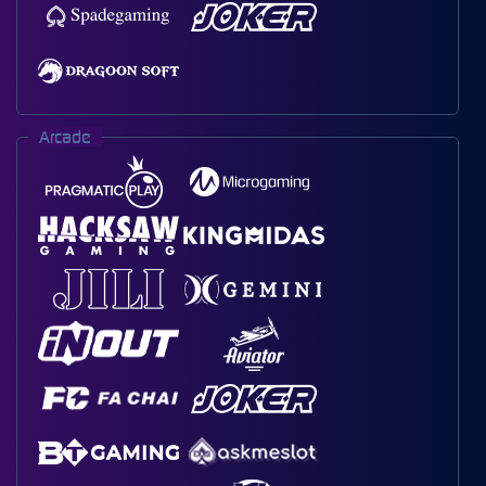
Arcade