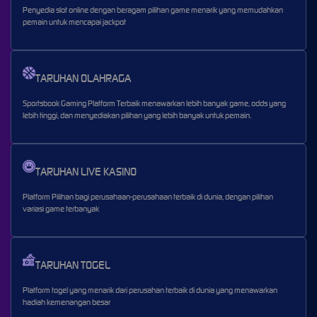
Penyedia slot online dengan beragam pilihan game menarik yang memudahkan
pemain untuk mencapai jackpot
TARUHAN OLAHRAGA
Sportsbook Gaming Platform Terbaik menawarkan lebih banyak game, odds yang
lebih tinggi, dan menyediakan pilihan yang lebih banyak untuk pemain.
TARUHAN LIVE KASINO
Platform Pilihan bagi perusahaan-perusahaan terbaik di dunia, dengan pilihan
variasi game terbanyak
TARUHAN TOGEL
Platform togel yang menarik dari perusahan terbaik di dunia yang menawarkan
hadiah kemenangan besar