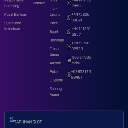
Responsible
Slots
+44745126
Referral
Gambling
7450
Live
Pusat Bantuan
Casino
+4475206
80691
Syarat dan
Race
Ketentuan
+44741831
Togel
6857
Olahraga
+4475206
Crash
02524
Game
@Salam88o
Arcade
fficial
Poker
+62852134
99481
E-Sports
Sabung
Ayam
TARUHAN SLOT