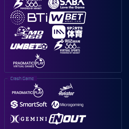
Crash Game