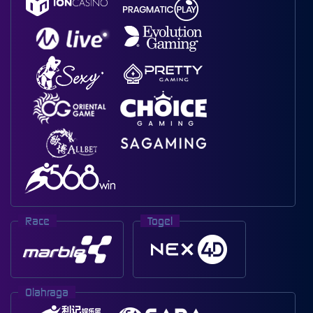
Race
Togel
Olahraga