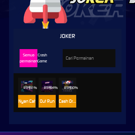
JOKER
Semua
Crash
permainan
Game
RTP
91%
RTP
94%
RTP
90%
Nyan Cat
Out Run
Cash Or Crash