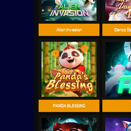
Alien Invasion
Dance D
PANDA BLESSING