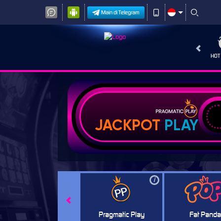
Main di Telegram
HOT
JACKPOT
PLAY
i
Pragmatic Play
Fat Pand