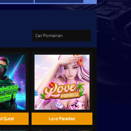
IDR
9,432,900.00
Starlight Princess Super Scatter
b****0
IDR
8,852,400.00
Starlight Princess Super Scatter
j****1
IDR
8,843,000.00
Gates of Olympus 1000
j****1
IDR
8,623,000.00
Gates of Olympus 1000
j****1
IDR
7,818,000.00
Gates of Olympus 1000
andi****7
IDR
7,685,500.00
Gates of Olympus Super Scatter
d Quest
Love Paradise
burit****5
IDR
6,524,250.00