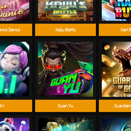
ance Dance
Kaiju Battle
Kart 
A.I
Guan Yu
Guardian