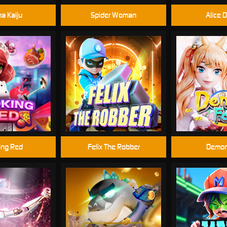
a Kaiju
Spider Woman
Alice 
ing Red
Felix The Robber
Demon