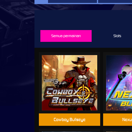
Semua permainan
Slots
Cowboy Bullseye
Nexu