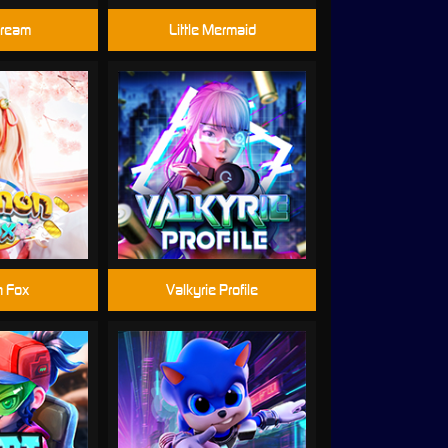
Dream
Little Mermaid
 Fox
Valkyrie Profile