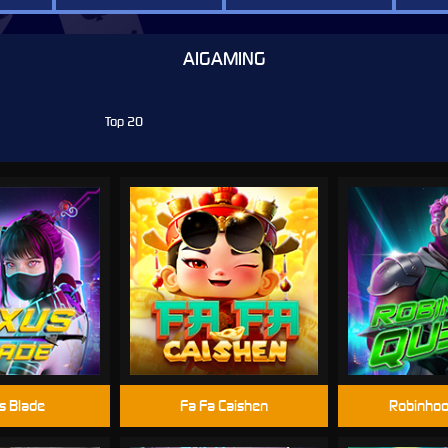
AIGAMING
Top 20
s Blade
Fa Fa Caishen
Robinhoo