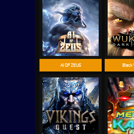
AI OF ZEUS
Black